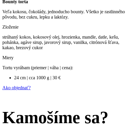
Bounty torta
Veľa kokosu, čokolády, jednoducho bounty. Všetko je rastlinného
pôvodu, bez cukru, lepku a laktózy.
Zloženie
strúhaný kokos, kokosový olej, hrozienka, mandle, datle, kešu,
pohánka, agáve sirup, javorový sirup, vanilka, citrónová šťava,
kakao, brezový cukor
Miery
Tortu vyrábam (priemer | váha | cena):
24 cm | cca 1000 g | 30 €
Ako objednať?
Kamošíme sa?