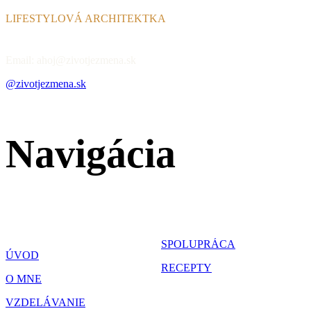
LIFESTYLOVÁ ARCHITEKTKA
Email: ahoj@zivotjezmena.sk
@zivotjezmena.sk
Navigácia
SPOLUPRÁCA
ÚVOD
RECEPTY
O MNE
VZDELÁVANIE