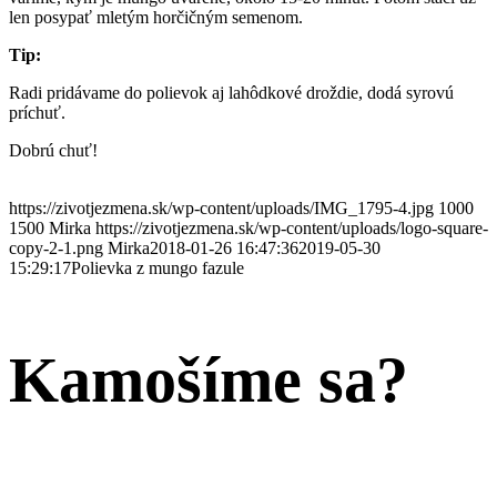
len posypať mletým horčičným semenom.
Tip:
Radi pridávame do polievok aj lahôdkové droždie, dodá syrovú
príchuť.
Dobrú chuť!
https://zivotjezmena.sk/wp-content/uploads/IMG_1795-4.jpg
1000
1500
Mirka
https://zivotjezmena.sk/wp-content/uploads/logo-square-
copy-2-1.png
Mirka
2018-01-26 16:47:36
2019-05-30
15:29:17
Polievka z mungo fazule
Kamošíme sa?