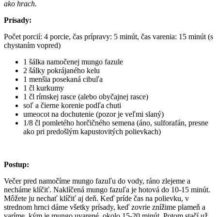
ako hrach.
Prísady:
Počet porcií: 4 porcie, čas prípravy: 5 minút, čas varenia: 15 minút (s
chystaním vopred)
1 šálka namočenej mungo fazule
2 šálky pokrájaného kelu
1 menšia posekaná cibuľa
1 čl kurkumy
1 čl rímskej rasce (alebo obyčajnej rasce)
soľ a čierne korenie podľa chuti
umeocot na dochutenie (pozor je veľmi slaný)
1/8 čl pomletého horčičného semena (áno, sulforafán, presne
ako pri predošlým kapustovitých polievkach)
Postup:
Večer pred namočíme mungo fazuľu do vody, ráno zlejeme a
necháme klíčiť. Naklíčená mungo fazuľa je hotová do 10-15 minút.
Môžete ju nechať klíčiť aj deň. Keď príde čas na polievku, v
strednom hrnci dáme všetky prísady, keď zovrie znížime plameň a
varíme, kým je mungo uvarené, okolo 15-20 minút. Potom stačí už