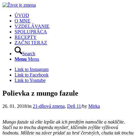
ÚVOD
O MNE
VZDELÁVANIE
SPOLUPRÁCA
RECEPTY
ZAČNI TERAZ
Search
Menu
Menu
Link to Instagram
Link to Facebook
Link to Youtube
Polievka z mungo fazule
26. 01. 2018
/
in
21-dňová zmena
,
Deň 11
/
by
Mirka
Mungo fazule sú ešte lepšie ak ich predtým namočíte a naklíčite.
Stačí na to trochu dopredu myslieť, klíčením zvýšite výživovú
hodnotu. Môžete na záver pridať za hrsť čerstvých, chutia tak trochu