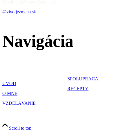
Email: ahoj@zivotjezmena.sk
@zivotjezmena.sk
Navigácia
SPOLUPRÁCA
ÚVOD
RECEPTY
O MNE
VZDELÁVANIE
Scroll to top