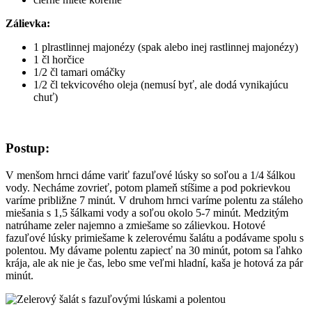
Zálievka:
1 plrastlinnej majonézy (spak alebo inej rastlinnej majonézy)
1 čl horčice
1/2 čl tamari omáčky
1/2 čl tekvicového oleja (nemusí byť, ale dodá vynikajúcu
chuť)
Postup:
V menšom hrnci dáme variť fazuľové lúsky so soľou a 1/4 šálkou
vody. Necháme zovrieť, potom plameň stíšime a pod pokrievkou
varíme približne 7 minút. V druhom hrnci varíme polentu za stáleho
miešania s 1,5 šálkami vody a soľou okolo 5-7 minút. Medzitým
natrúhame zeler najemno a zmiešame so zálievkou. Hotové
fazuľové lúsky primiešame k zelerovému šalátu a podávame spolu s
polentou. My dávame polentu zapiecť na 30 minút, potom sa ľahko
krája, ale ak nie je čas, lebo sme veľmi hladní, kaša je hotová za pár
minút.