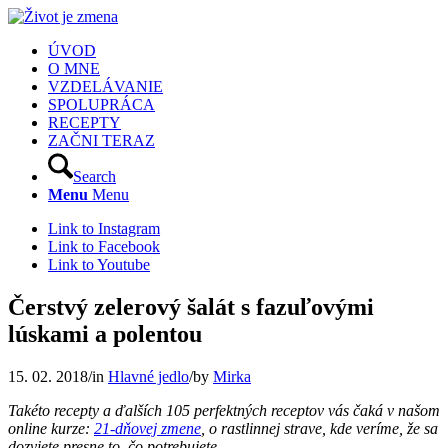
ÚVOD
O MNE
VZDELÁVANIE
SPOLUPRÁCA
RECEPTY
ZAČNI TERAZ
Search
Menu
Menu
Link to Instagram
Link to Facebook
Link to Youtube
Čerstvý zelerový šalát s fazuľovými
lúskami a polentou
15. 02. 2018
/
in
Hlavné jedlo
/
by
Mirka
Takéto recepty a ďalších 105 perfektných receptov vás čaká v našom
online kurze:
21-dňovej zmene
, o rastlinnej strave, kde veríme, že sa
dozviete presne to, čo potrebujete.