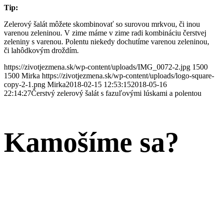
Tip:
Zelerový šalát môžete skombinovať so surovou mrkvou, či inou
varenou zeleninou. V zime máme v zime radi kombináciu čerstvej
zeleniny s varenou. Polentu niekedy dochutíme varenou zeleninou,
či lahôdkovým droždím.
https://zivotjezmena.sk/wp-content/uploads/IMG_0072-2.jpg
1500
1500
Mirka
https://zivotjezmena.sk/wp-content/uploads/logo-square-
copy-2-1.png
Mirka
2018-02-15 12:53:15
2018-05-16
22:14:27
Čerstvý zelerový šalát s fazuľovými lúskami a polentou
Kamošíme sa?