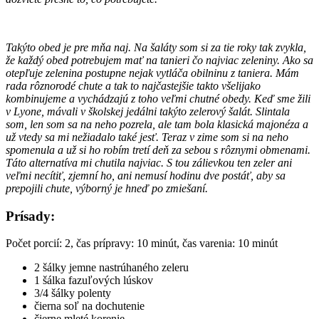
Takýto obed je pre mňa naj. Na šaláty som si za tie roky tak zvykla,
že každý obed potrebujem mať na tanieri čo najviac zeleniny. Ako sa
otepľuje zelenina postupne nejak vytláča obilninu z taniera. Mám
rada rôznorodé chute a tak to najčastejšie takto všelijako
kombinujeme a vychádzajú z toho veľmi chutné obedy. Keď sme žili
v Lyone, mávali v školskej jedálni takýto zelerový šalát. Slintala
som, len som sa na neho pozrela, ale tam bola klasická majonéza a
už vtedy sa mi nežiadalo také jesť. Teraz v zime som si na neho
spomenula a už si ho robím tretí deň za sebou s rôznymi obmenami.
Táto alternatíva mi chutila najviac. S tou zálievkou ten zeler ani
veľmi necítiť, zjemní ho, ani nemusí hodinu dve postáť, aby sa
prepojili chute, výborný je hneď po zmiešaní.
Prísady:
Počet porcií: 2, čas prípravy: 10 minút, čas varenia: 10 minút
2 šálky jemne nastrúhaného zeleru
1 šálka fazuľových lúskov
3/4 šálky polenty
čierna soľ na dochutenie
čierne mleté korenie