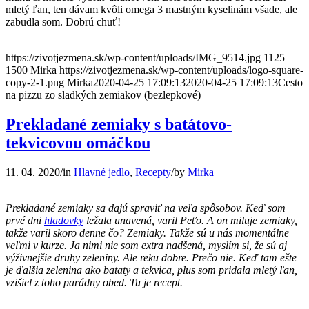
mletý ľan, ten dávam kvôli omega 3 mastným kyselinám všade, ale
zabudla som. Dobrú chuť!
https://zivotjezmena.sk/wp-content/uploads/IMG_9514.jpg
1125
1500
Mirka
https://zivotjezmena.sk/wp-content/uploads/logo-square-
copy-2-1.png
Mirka
2020-04-25 17:09:13
2020-04-25 17:09:13
Cesto
na pizzu zo sladkých zemiakov (bezlepkové)
Prekladané zemiaky s batátovo-
tekvicovou omáčkou
11. 04. 2020
/
in
Hlavné jedlo
,
Recepty
/
by
Mirka
Prekladané zemiaky sa dajú spraviť na veľa spôsobov. Keď som
prvé dni
hladovky
ležala unavená, varil Peťo. A on miluje zemiaky,
takže varil skoro denne čo? Zemiaky. Takže sú u nás momentálne
veľmi v kurze. Ja nimi nie som extra nadšená, myslím si, že sú aj
výživnejšie druhy zeleniny. Ale reku dobre. Prečo nie. Keď tam ešte
je ďalšia zelenina ako bataty a tekvica, plus som pridala mletý ľan,
vzišiel z toho parádny obed. Tu je recept.