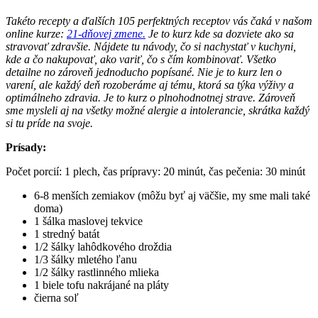
Takéto recepty a ďalších 105 perfektných receptov vás čaká v našom
online kurze:
21-dňovej zmene.
Je to kurz kde sa dozviete ako sa
stravovať zdravšie. Nájdete tu návody, čo si nachystať v kuchyni,
kde a čo nakupovať, ako variť, čo s čím kombinovať. Všetko
detailne no zároveň jednoducho popísané. Nie je to kurz len o
varení, ale každý deň rozoberáme aj tému, ktorá sa týka výživy a
optimálneho zdravia. Je to kurz o plnohodnotnej strave. Zároveň
sme mysleli aj na všetky možné alergie a intolerancie, skrátka každý
si tu príde na svoje.
Prísady:
Počet porcií: 1 plech, čas prípravy: 20 minút, čas pečenia: 30 minút
6-8 menších zemiakov (môžu byť aj väčšie, my sme mali také
doma)
1 šálka maslovej tekvice
1 stredný batát
1/2 šálky lahôdkového droždia
1/3 šálky mletého ľanu
1/2 šálky rastlinného mlieka
1 biele tofu nakrájané na pláty
čierna soľ