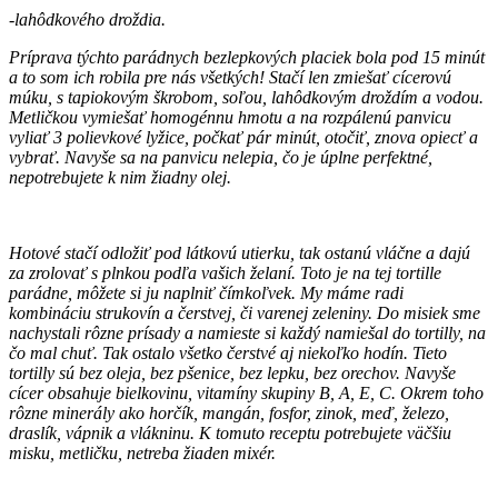
-lahôdkového droždia.
Príprava týchto parádnych bezlepkových placiek bola pod 15 minút
a to som ich robila pre nás všetkých! Stačí len zmiešať cícerovú
múku, s tapiokovým škrobom, soľou, lahôdkovým droždím a vodou.
Metličkou vymiešať homogénnu hmotu a na rozpálenú panvicu
vyliať 3 polievkové lyžice, počkať pár minút, otočiť, znova opiecť a
vybrať. Navyše sa na panvicu nelepia, čo je úplne perfektné,
nepotrebujete k nim žiadny olej.
Hotové stačí odložiť pod látkovú utierku, tak ostanú vláčne a dajú
za zrolovať s plnkou podľa vašich želaní. Toto je na tej tortille
parádne, môžete si ju naplniť čímkoľvek. My máme radi
kombináciu strukovín a čerstvej, či varenej zeleniny. Do misiek sme
nachystali rôzne prísady a namieste si každý namiešal do tortilly, na
čo mal chuť. Tak ostalo všetko čerstvé aj niekoľko hodín. Tieto
tortilly sú bez oleja, bez pšenice, bez lepku, bez orechov. Navyše
cícer obsahuje bielkovinu, vitamíny skupiny B, A, E, C. Okrem toho
rôzne minerály ako horčík, mangán, fosfor, zinok, meď, železo,
draslík, vápnik a vlákninu. K tomuto receptu potrebujete väčšiu
misku, metličku, netreba žiaden mixér.