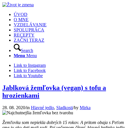
ÚVOD
O MNE
VZDELÁVANIE
SPOLUPRÁCA
RECEPTY
ZAČNI TERAZ
Search
Menu
Menu
Link to Instagram
Link to Facebook
Link to Youtube
Jablková žemľovka (vegan) s tofu a
hrozienkami
28. 08. 2020
/
in
Hlavné jedlo
,
Sladkosti
/
by
Mirka
Žemľovku som nepiekla dobrých 15 rokov. A pritom obaja s Peťom
sme ju ako deti mali radi. Pri večernom čítaní, hlavná hrdinka jedla