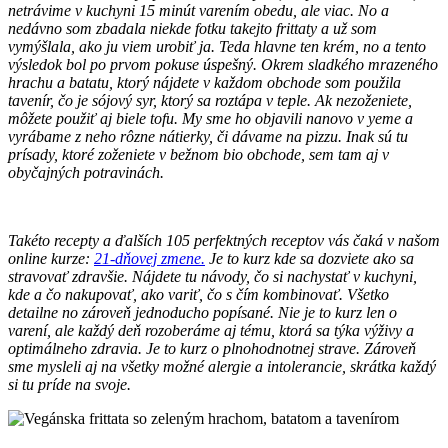
netrávime v kuchyni 15 minút varením obedu, ale viac. No a
nedávno som zbadala niekde fotku takejto frittaty a už som
vymýšlala, ako ju viem urobiť ja. Teda hlavne ten krém, no a tento
výsledok bol po prvom pokuse úspešný. Okrem sladkého mrazeného
hrachu a batatu, ktorý nájdete v každom obchode som použila
tavenír, čo je sójový syr, ktorý sa roztápa v teple. Ak nezoženiete,
môžete použiť aj biele tofu. My sme ho objavili nanovo v yeme a
vyrábame z neho rôzne nátierky, či dávame na pizzu. Inak sú tu
prísady, ktoré zoženiete v bežnom bio obchode, sem tam aj v
obyčajných potravinách.
Takéto recepty a ďalších 105 perfektných receptov vás čaká v našom
online kurze:
21-dňovej zmene.
Je to kurz kde sa dozviete ako sa
stravovať zdravšie. Nájdete tu návody, čo si nachystať v kuchyni,
kde a čo nakupovať, ako variť, čo s čím kombinovať. Všetko
detailne no zároveň jednoducho popísané. Nie je to kurz len o
varení, ale každý deň rozoberáme aj tému, ktorá sa týka výživy a
optimálneho zdravia. Je to kurz o plnohodnotnej strave. Zároveň
sme mysleli aj na všetky možné alergie a intolerancie, skrátka každý
si tu príde na svoje.