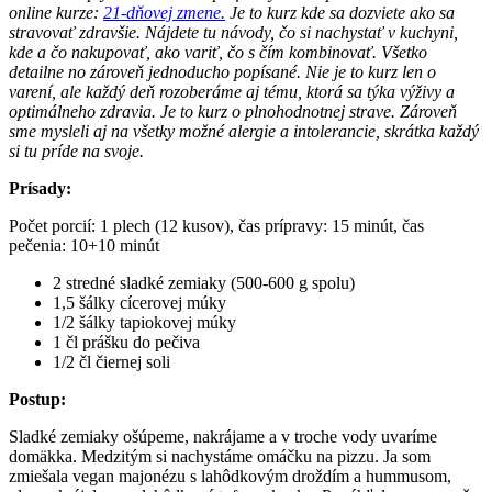
online kurze:
21-dňovej zmene.
Je to kurz kde sa dozviete ako sa
stravovať zdravšie. Nájdete tu návody, čo si nachystať v kuchyni,
kde a čo nakupovať, ako variť, čo s čím kombinovať. Všetko
detailne no zároveň jednoducho popísané. Nie je to kurz len o
varení, ale každý deň rozoberáme aj tému, ktorá sa týka výživy a
optimálneho zdravia. Je to kurz o plnohodnotnej strave. Zároveň
sme mysleli aj na všetky možné alergie a intolerancie, skrátka každý
si tu príde na svoje.
Prísady:
Počet porcií: 1 plech (12 kusov), čas prípravy: 15 minút, čas
pečenia: 10+10 minút
2 stredné sladké zemiaky (500-600 g spolu)
1,5 šálky cícerovej múky
1/2 šálky tapiokovej múky
1 čl prášku do pečiva
1/2 čl čiernej soli
Postup:
Sladké zemiaky ošúpeme, nakrájame a v troche vody uvaríme
domäkka. Medzitým si nachystáme omáčku na pizzu. Ja som
zmiešala vegan majonézu s lahôdkovým droždím a hummusom,