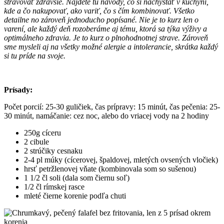
stravovať zdravšie. Nájdete tu návody, čo si nachystať v kuchyni,
kde a čo nakupovať, ako variť, čo s čím kombinovať. Všetko
detailne no zároveň jednoducho popísané. Nie je to kurz len o
varení, ale každý deň rozoberáme aj tému, ktorá sa týka výživy a
optimálneho zdravia. Je to kurz o plnohodnotnej strave. Zároveň
sme mysleli aj na všetky možné alergie a intolerancie, skrátka každý
si tu príde na svoje.
Prísady:
Počet porcií: 25-30 guličiek, čas prípravy: 15 minút, čas pečenia: 25-
30 minút, namáčanie: cez noc, alebo do vriacej vody na 2 hodiny
250g cíceru
2 cibule
2 strúčiky cesnaku
2-4 pl múky (cícerovej, špaldovej, mletých ovsených vločiek)
hrsť petržlenovej vňate (kombinovala som so sušenou)
1 1/2 čl soli (dala som čiernu soľ)
1/2 čl rímskej rasce
mleté čierne korenie podľa chuti