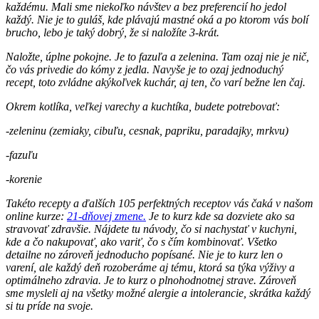
každému. Mali sme niekoľko návštev a bez preferencií ho jedol
každý. Nie je to guláš, kde plávajú mastné oká a po ktorom vás bolí
brucho, lebo je taký dobrý, že si naložíte 3-krát.
Naložte, úplne pokojne. Je to fazuľa a zelenina. Tam ozaj nie je nič,
čo vás privedie do kómy z jedla. Navyše je to ozaj jednoduchý
recept, toto zvládne akýkoľvek kuchár, aj ten, čo varí bežne len čaj.
Okrem kotlíka, veľkej varechy a kuchtíka, budete potrebovať:
-zeleninu (zemiaky,
cibuľu,
cesnak,
papriku,
paradajky,
mrkvu)
-fazuľu
-korenie
Takéto recepty a ďalších 105 perfektných receptov vás čaká v našom
online kurze:
21-dňovej zmene.
Je to kurz kde sa dozviete ako sa
stravovať zdravšie. Nájdete tu návody, čo si nachystať v kuchyni,
kde a čo nakupovať, ako variť, čo s čím kombinovať. Všetko
detailne no zároveň jednoducho popísané. Nie je to kurz len o
varení, ale každý deň rozoberáme aj tému, ktorá sa týka výživy a
optimálneho zdravia. Je to kurz o plnohodnotnej strave. Zároveň
sme mysleli aj na všetky možné alergie a intolerancie, skrátka každý
si tu príde na svoje.