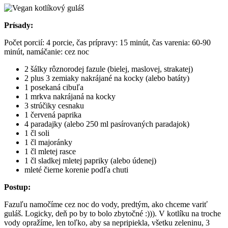
Prísady:
Počet porcií: 4 porcie, čas prípravy: 15 minút, čas varenia: 60-90
minút, namáčanie: cez noc
2 šálky rôznorodej fazule (bielej, maslovej, strakatej)
2 plus 3 zemiaky nakrájané na kocky (alebo batáty)
1 posekaná cibuľa
1 mrkva nakrájaná na kocky
3 strúčiky cesnaku
1 červená paprika
4 paradajky (alebo 250 ml pasírovaných paradajok)
1 čl soli
1 čl majoránky
1 čl mletej rasce
1 čl sladkej mletej papriky (alebo údenej)
mleté čierne korenie podľa chuti
Postup:
Fazuľu namočíme cez noc do vody, predtým, ako chceme variť
guláš. Logicky, deň po by to bolo zbytočné :))). V kotlíku na troche
vody opražíme, len toľko, aby sa nepripiekla, všetku zeleninu, 3