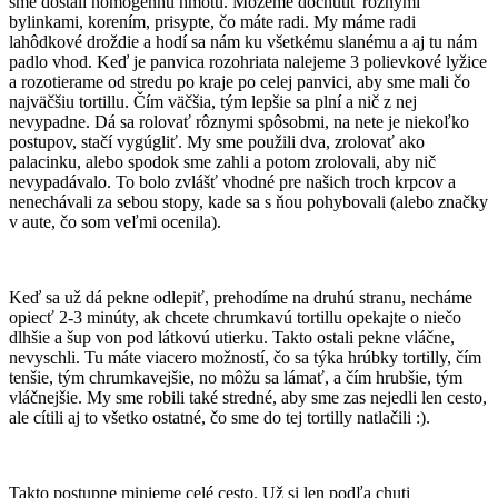
sme dostali homogénnu hmotu. Môžeme dochutiť rôznymi
bylinkami, korením, prisypte, čo máte radi. My máme radi
lahôdkové droždie a hodí sa nám ku všetkému slanému a aj tu nám
padlo vhod. Keď je panvica rozohriata nalejeme 3 polievkové lyžice
a rozotierame od stredu po kraje po celej panvici, aby sme mali čo
najväčšiu tortillu. Čím väčšia, tým lepšie sa plní a nič z nej
nevypadne. Dá sa rolovať rôznymi spôsobmi, na nete je niekoľko
postupov, stačí vygúgliť. My sme použili dva, zrolovať ako
palacinku, alebo spodok sme zahli a potom zrolovali, aby nič
nevypadávalo. To bolo zvlášť vhodné pre našich troch krpcov a
nenechávali za sebou stopy, kade sa s ňou pohybovali (alebo značky
v aute, čo som veľmi ocenila).
Keď sa už dá pekne odlepiť, prehodíme na druhú stranu, necháme
opiecť 2-3 minúty, ak chcete chrumkavú tortillu opekajte o niečo
dlhšie a šup von pod látkovú utierku. Takto ostali pekne vláčne,
nevyschli. Tu máte viacero možností, čo sa týka hrúbky tortilly, čím
tenšie, tým chrumkavejšie, no môžu sa lámať, a čím hrubšie, tým
vláčnejšie. My sme robili také stredné, aby sme zas nejedli len cesto,
ale cítili aj to všetko ostatné, čo sme do tej tortilly natlačili :).
Takto postupne minieme celé cesto. Už si len podľa chuti