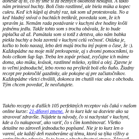
donesie aj to, čo by sme si za bežných okolností nekúpili. A takto
nám priniesol buchty. Boli čisto rastlinné, ale biela múka a kopec
cukru. Keď ich kúpil aj druhý raz, tak som už protestovala. No a
keď hladný sníval o buchtách tretíkrát, povedala som, že ich
spravím ja. Nemám rada postávanie v kuchyni dve hodiny kvôli
jednému jedlu. Takže tohto som s trochu obávala, že to bude
piplačka až až. Pamätala som si totiž z detstva, ako nám babka
piekla buchty a bola zavretá v kuchyni celú večnosť. Otázka je,
koľko to bolo naozaj, lebo deti majú trochu iný pojem o čase, že :).
Každopádne na moje milé prekvapenie, aj s dvomi pomocníkmi, to
bolo celkom šup šup. Treba len zopár prísad, zvyčajne ich máme
doma, ako múku, kvások, rastlinné mlieko, xylitol a olej. Zjavne je
to veľmi jednoduché, lebo rovno na prvýkrát boli eňo ňuňo. Žiadny
recept pre pokročilé gazdinky, ale pokojne aj pre začiatočníkov.
Každopádne všetci chválili, dokonca im chutili viac ako z obchodu.
Tým chcem povedať, že neoľutujete.
Takéto recepty a ďalších 105 perfektných receptov vás čaká v našom
online kurze:
21-dňovej zmene.
Je to kurz kde sa dozviete ako sa
stravovať zdravšie. Nájdete tu návody, čo si nachystať v kuchyni,
kde a čo nakupovať, ako variť, čo s čím kombinovať. Všetko
detailne no zároveň jednoducho popísané. Nie je to kurz len o
varení, ale každý deň rozoberáme aj tému, ktorá sa týka výživy a