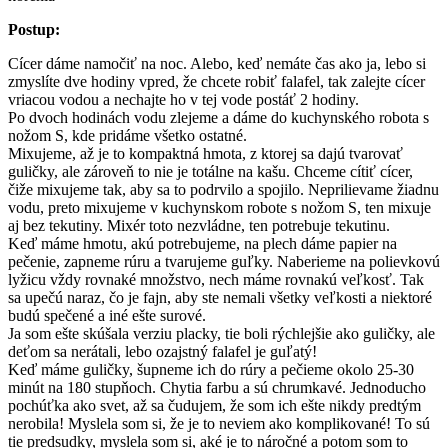
Postup:
Cícer dáme namočiť na noc. Alebo, keď nemáte čas ako ja, lebo si
zmyslíte dve hodiny vpred, že chcete robiť falafel, tak zalejte cícer
vriacou vodou a nechajte ho v tej vode postáť 2 hodiny.
Po dvoch hodinách vodu zlejeme a dáme do kuchynského robota s
nožom S, kde pridáme všetko ostatné.
Mixujeme, až je to kompaktná hmota, z ktorej sa dajú tvarovať
guličky, ale zároveň to nie je totálne na kašu. Chceme cítiť cícer,
čiže mixujeme tak, aby sa to podrvilo a spojilo. Neprilievame žiadnu
vodu, preto mixujeme v kuchynskom robote s nožom S, ten mixuje
aj bez tekutiny. Mixér toto nezvládne, ten potrebuje tekutinu.
Keď máme hmotu, akú potrebujeme, na plech dáme papier na
pečenie, zapneme rúru a tvarujeme guľky. Naberieme na polievkovú
lyžicu vždy rovnaké množstvo, nech máme rovnakú veľkosť. Tak
sa upečú naraz, čo je fajn, aby ste nemali všetky veľkosti a niektoré
budú spečené a iné ešte surové.
Ja som ešte skúšala verziu placky, tie boli rýchlejšie ako guličky, ale
deťom sa nerátali, lebo ozajstný falafel je guľatý!
Keď máme guličky, šupneme ich do rúry a pečieme okolo 25-30
minút na 180 stupňoch. Chytia farbu a sú chrumkavé. Jednoducho
pochúťka ako svet, až sa čudujem, že som ich ešte nikdy predtým
nerobila! Myslela som si, že je to neviem ako komplikované! To sú
tie predsudky, myslela som si, aké je to náročné a potom som to