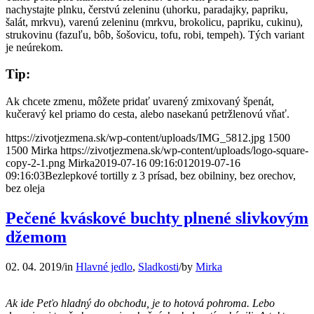
nachystajte plnku, čerstvú zeleninu (uhorku, paradajky, papriku,
šalát, mrkvu), varenú zeleninu (mrkvu, brokolicu, papriku, cukinu),
strukovinu (fazuľu, bôb, šošovicu, tofu, robi, tempeh). Tých variant
je neúrekom.
Tip:
Ak chcete zmenu, môžete pridať uvarený zmixovaný špenát,
kučeravý kel priamo do cesta, alebo nasekanú petržlenovú vňať.
https://zivotjezmena.sk/wp-content/uploads/IMG_5812.jpg
1500
1500
Mirka
https://zivotjezmena.sk/wp-content/uploads/logo-square-
copy-2-1.png
Mirka
2019-07-16 09:16:01
2019-07-16
09:16:03
Bezlepkové tortilly z 3 prísad, bez obilniny, bez orechov,
bez oleja
Pečené kváskové buchty plnené slivkovým
džemom
02. 04. 2019
/
in
Hlavné jedlo
,
Sladkosti
/
by
Mirka
Ak ide Peťo hladný do obchodu, je to hotová pohroma. Lebo