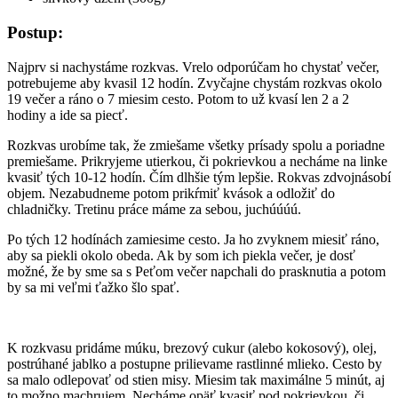
Postup:
Najprv si nachystáme rozkvas. Vrelo odporúčam ho chystať večer,
potrebujeme aby kvasil 12 hodín. Zvyčajne chystám rozkvas okolo
19 večer a ráno o 7 miesim cesto. Potom to už kvasí len 2 a 2
hodiny a ide sa piecť.
Rozkvas urobíme tak, že zmiešame všetky prísady spolu a poriadne
premiešame. Prikryjeme utierkou, či pokrievkou a necháme na linke
kvasiť tých 10-12 hodín. Čím dlhšie tým lepšie. Rokvas zdvojnásobí
objem. Nezabudneme potom prikŕmiť kvások a odložiť do
chladničky. Tretinu práce máme za sebou, juchúúúú.
Po tých 12 hodínách zamiesime cesto. Ja ho zvyknem miesiť ráno,
aby sa piekli okolo obeda. Ak by som ich piekla večer, je dosť
možné, že by sme sa s Peťom večer napchali do prasknutia a potom
by sa mi veľmi ťažko šlo spať.
K rozkvasu pridáme múku, brezový cukur (alebo kokosový), olej,
postrúhané jablko a postupne prilievame rastlinné mlieko. Cesto by
sa malo odlepovať od stien misy. Miesim tak maximálne 5 minút, aj
to možno machrujem. Necháme opäť kvasiť pod pokrievkou, či