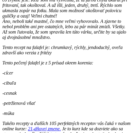
fritovaní, tak okoštoval. A už išli, jeden, druhý, tretí. Rýchlo som
ukmasla zopár na fotku. Mala som možnosť okoštovať polovicu
guličky a ozaj! Veľmi chutné!
Áno, neboli také mastné, čo mne veľmi vyhovovalo. A zjavne to
nebol problém ani pre ostatných, lebo za pár minút zmizli. Všetky.
Až som ľutovala, že som spravila len túto várku, určite by sa ujalo
aj dvojnásobné množstvo.
Tento recept na falafel je: chrumkavý, rýchly, jendoduchý, oveľa
zdravší ako verzia z fritézy
Tento pečený falafel je z 5 prísad okrem korenia:
-cícer
-cibuľa
-cesnak
-petržlenová vňať
-múka
Takéto recepty a ďalších 105 perfektných receptov vás čaká v našom
online kurze:
21-dňovej zmene.
Je to kurz kde sa dozviete ako sa