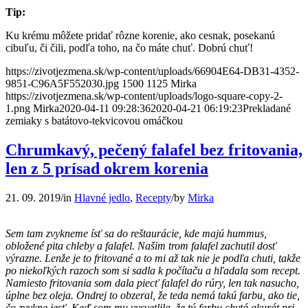
Tip:
Ku krému môžete pridať rôzne korenie, ako cesnak, posekanú
cibuľu, či čili, podľa toho, na čo máte chuť. Dobrú chuť!
https://zivotjezmena.sk/wp-content/uploads/66904E64-DB31-4352-
9851-C96A5F552030.jpg
1500
1125
Mirka
https://zivotjezmena.sk/wp-content/uploads/logo-square-copy-2-
1.png
Mirka
2020-04-11 09:28:36
2020-04-21 06:19:23
Prekladané
zemiaky s batátovo-tekvicovou omáčkou
Chrumkavý, pečený falafel bez fritovania,
len z 5 prísad okrem korenia
21. 09. 2019
/
in
Hlavné jedlo
,
Recepty
/
by
Mirka
Sem tam zvykneme ísť sa do reštaurácie, kde majú hummus,
obložené pita chleby a falafel. Našim trom falafel zachutil dosť
výrazne. Lenže je to fritované a to mi až tak nie je podľa chuti, takže
po niekoľkých razoch som si sadla k počítaču a hľadala som recept.
Namiesto fritovania som dala piecť falafel do rúry, len tak nasucho,
úplne bez oleja. Ondrej to obzeral, že teda nemá takú farbu, ako tie,
čo zvykne jesť. Keď som mu vysvetlila, že tú farbu chytá akurát pri