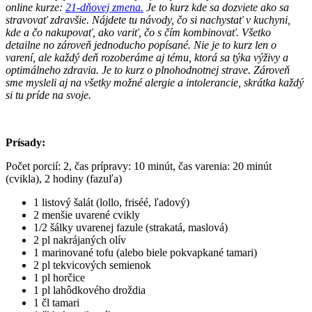
online kurze:
21-dňovej zmena.
Je to kurz kde sa dozviete ako sa
stravovať zdravšie. Nájdete tu návody, čo si nachystať v kuchyni,
kde a čo nakupovať, ako variť, čo s čím kombinovať. Všetko
detailne no zároveň jednoducho popísané. Nie je to kurz len o
varení, ale každý deň rozoberáme aj tému, ktorá sa týka výživy a
optimálneho zdravia. Je to kurz o plnohodnotnej strave. Zároveň
sme mysleli aj na všetky možné alergie a intolerancie, skrátka každý
si tu príde na svoje.
Prísady:
Počet porcií: 2, čas prípravy: 10 minút, čas varenia: 20 minút
(cvikla), 2 hodiny (fazuľa)
1 listový šalát (lollo, friséé, ľadový)
2 menšie uvarené cvikly
1/2 šálky uvarenej fazule (strakatá, maslová)
2 pl nakrájaných olív
1 marinované tofu (alebo biele pokvapkané tamari)
2 pl tekvicových semienok
1 pl horčice
1 pl lahôdkového droždia
1 čl tamari