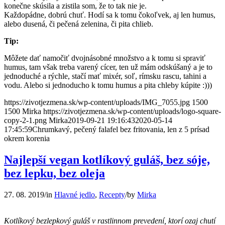
konečne skúsila a zistila som, že to tak nie je.
Každopádne, dobrú chuť. Hodí sa k tomu čokoľvek, aj len humus,
alebo dusená, či pečená zelenina, či pita chlieb.
Tip:
Môžete dať namočiť dvojnásobné množstvo a k tomu si spraviť
humus, tam však treba varený cícer, ten už mám odskúšaný a je to
jednoduché a rýchle, stačí mať mixér, soľ, rímsku rascu, tahini a
vodu. Alebo si jednoducho k tomu humus a pita chleby kúpite :)))
https://zivotjezmena.sk/wp-content/uploads/IMG_7055.jpg
1500
1500
Mirka
https://zivotjezmena.sk/wp-content/uploads/logo-square-
copy-2-1.png
Mirka
2019-09-21 19:16:43
2020-05-14
17:45:59
Chrumkavý, pečený falafel bez fritovania, len z 5 prísad
okrem korenia
Najlepší vegan kotlíkový guláš, bez sóje,
bez lepku, bez oleja
27. 08. 2019
/
in
Hlavné jedlo
,
Recepty
/
by
Mirka
Kotlíkový bezlepkový guláš v rastlinnom prevedení, ktorí ozaj chutí