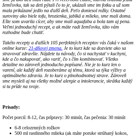
žemľovku, tak sa deti pýtali čo to je, ukázali sme im fotku a už som
mala prikázané jedlo na ďalší deň. Peťo doniesol rožky. Ostatné
suroviny ako biele tofu, hrozienka, jablká a mlieko, sme mali doma.
Ešte som uvarila cícer, aby sme mali aquafabu a bola tam aj pena.
Veľmi jednoduchý recept, a ak máte radi žemľovku, táto vám
rozhodne bude chutiť.
Takéto recepty a ďalších 105 perfektných receptov vás čaká v našom
online kurze:
21-dňovej zmena.
Je to kurz kde sa dozviete ako sa
stravovať zdravšie. Nájdete tu návody, čo si nachystať v kuchyni,
kde a čo nakupovať, ako variť, čo s čím kombinovať. Všetko
detailne no zároveň jednoducho popísané. Nie je to kurz len o
varení, ale každý deň rozoberáme aj tému, ktorá sa týka výživy a
optimálneho zdravia. Je to kurz o plnohodnotnej strave. Zároveň
sme mysleli aj na všetky možné alergie a intolerancie, skrátka každý
si tu príde na svoje.
Prísady:
Počet porcií: 8-12, čas prípravy: 30 minút, čas pečenia: 30 minút
6-8 celozrnných rožkov
500 ml rastlinného mlieka (ak máte poruke strúhaný kokos,