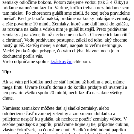
zemiaky odložíme bokom. Potom zalejeme vodou (tak 3-4 šálky) a
pridáme namočenú fazuľu. Varíme, koľko treba a nezabúdame sem
tam miešať. Po zhorenom guláši sme zistili, že ozaj treba pravidelne
miešať. Keď je fazuľa mäkká, pridáme na kocky nakrájané zemiaky
a ešte povaríme 10 minút. Zemiaky, ktoré sme dali hneď do gulášu,
sa rozvaria na kašu a vďaka nim je guláš hustejší. Preto pridávame
zemiaky aj na záver, tie už nechceme na kašu. Chceme ich tam cítiť
a chrúmať. Vodu pridávame postupne, záleží od toho, aký chceme
hustý guláš. Radšej menej a doliať, naopak to veľmi nefunguje.
Medzitým koštujte, prisypte, čo vám chýba, hlavne, nech je to
dochutené podľa vás.
Vrelo odprúčame spolu s
kváskovým
chlebom.
Tip:
Ak sa vám pri kotlíku nechce stáť hodinu až hodinu a pol, máme
mega fintu. Uvarte fazuľu doma a do kotlíka pridajte už uvarenú a
len povarte všetko spolu 20 minút, nech fazuľa nasiakne všetky
chute.
Namiesto zemiakov môžete dať aj sladké zemiaky, alebo
odoberieme časť uvarenej zeleniny a zmixujeme dohladka a
prilejeme naspäť ku gulášu, ak nechcete použiť zemiaky vôbec. V
sezóne paradajok a paprík, pridávame hojne aj tie, prípadne cukinu,
vlastne čokoľvek, na čo máme chuť. Sladkú mletú údenú papriku