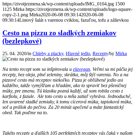
https://zivotjezmena.sk/wp-content/uploads/IMG_0104.jpg
1500
1125
Mirka
https://zivotjezmena.sk/wp-content/uploads/logo-square-
copy-2-1.png
Mirka
2020-06-08 09:30:14
2020-06-08
09:30:14
Listový šalát s varenou cviklou, fazuľou, tofu a zálievkou
Cesto na pizzu zo sladkých zemiakov
(bezlepkové)
25. 04. 2020
/
in
Chleby a placky
,
Hlavné jedlo
,
Recepty
/
by
Mirka
Na tento recept som sa inšpirovala u
elavegan
. Veľmi sa mi páčia jej
recepty, bez oleja, plné zeleniny, skrátka, môj štýl varenia. No a na
pizzové cesto má receptov niekoľko. Pizza je obľúbené jedlo asi
každého, takže vymýšľam a hľadám, ako to spraviť bez pšeničnej
múky, pre zmenu. Tú klasiku pozná každý, už som robila cesto z
karfiolu, z fazule. Ale toto cesto u mňa zatiaľ vyhráva. Jednoduché,
len uvarené sladké zemiaky, k tomu cícerová múka, tapioková múka,
soľ a prášok do pečiva. Za 20 minút upečené a máte fantastický
obed. Tak poďme na to.
Takéto recepty a ďalších 105 perfektných receptov vás čaká v našom