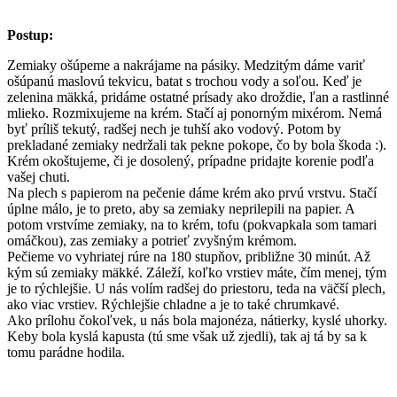
Postup:
Zemiaky ošúpeme a nakrájame na pásiky. Medzitým dáme variť
ošúpanú maslovú tekvicu, batat s trochou vody a soľou. Keď je
zelenina mäkká, pridáme ostatné prísady ako droždie, ľan a rastlinné
mlieko. Rozmixujeme na krém. Stačí aj ponorným mixérom. Nemá
byť príliš tekutý, radšej nech je tuhší ako vodový. Potom by
prekladané zemiaky nedržali tak pekne pokope, čo by bola škoda :).
Krém okoštujeme, či je dosolený, prípadne pridajte korenie podľa
vašej chuti.
Na plech s papierom na pečenie dáme krém ako prvú vrstvu. Stačí
úplne málo, je to preto, aby sa zemiaky neprilepili na papier. A
potom vrstvíme zemiaky, na to krém, tofu (pokvapkala som tamari
omáčkou), zas zemiaky a potrieť zvyšným krémom.
Pečieme vo vyhriatej rúre na 180 stupňov, približne 30 minút. Až
kým sú zemiaky mäkké. Záleží, koľko vrstiev máte, čím menej, tým
je to rýchlejšie. U nás volím radšej do priestoru, teda na väčší plech,
ako viac vrstiev. Rýchlejšie chladne a je to také chrumkavé.
Ako prílohu čokoľvek, u nás bola majonéza, nátierky, kyslé uhorky.
Keby bola kyslá kapusta (tú sme však už zjedli), tak aj tá by sa k
tomu parádne hodila.