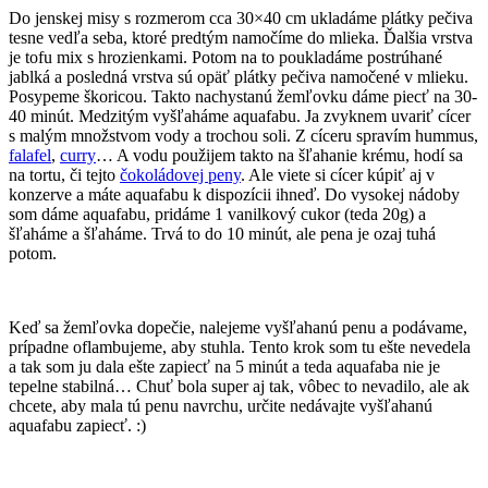
Do jenskej misy s rozmerom cca 30×40 cm ukladáme plátky pečiva
tesne vedľa seba, ktoré predtým namočíme do mlieka. Ďalšia vrstva
je tofu mix s hrozienkami. Potom na to poukladáme postrúhané
jablká a posledná vrstva sú opäť plátky pečiva namočené v mlieku.
Posypeme škoricou. Takto nachystanú žemľovku dáme piecť na 30-
40 minút. Medzitým vyšľaháme aquafabu. Ja zvyknem uvariť cícer
s malým množstvom vody a trochou soli. Z cíceru spravím hummus,
falafel
,
curry
… A vodu použijem takto na šľahanie krému, hodí sa
na tortu, či tejto
čokoládovej peny
. Ale viete si cícer kúpiť aj v
konzerve a máte aquafabu k dispozícii ihneď. Do vysokej nádoby
som dáme aquafabu, pridáme 1 vanilkový cukor (teda 20g) a
šľaháme a šľaháme. Trvá to do 10 minút, ale pena je ozaj tuhá
potom.
Keď sa žemľovka dopečie, nalejeme vyšľahanú penu a podávame,
prípadne oflambujeme, aby stuhla. Tento krok som tu ešte nevedela
a tak som ju dala ešte zapiecť na 5 minút a teda aquafaba nie je
tepelne stabilná… Chuť bola super aj tak, vôbec to nevadilo, ale ak
chcete, aby mala tú penu navrchu, určite nedávajte vyšľahanú
aquafabu zapiecť. :)