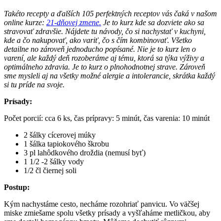
Takéto recepty a ďalších 105 perfektných receptov vás čaká v našom
online kurze:
21-dňovej zmene.
Je to kurz kde sa dozviete ako sa
stravovať zdravšie. Nájdete tu návody, čo si nachystať v kuchyni,
kde a čo nakupovať, ako variť, čo s čím kombinovať. Všetko
detailne no zároveň jednoducho popísané. Nie je to kurz len o
varení, ale každý deň rozoberáme aj tému, ktorá sa týka výživy a
optimálneho zdravia. Je to kurz o plnohodnotnej strave. Zároveň
sme mysleli aj na všetky možné alergie a intolerancie, skrátka každý
si tu príde na svoje.
Prísady:
Počet porcií: cca 6 ks, čas prípravy: 5 minút, čas varenia: 10 minút
2 šálky cícerovej múky
1 šálka tapiokového škrobu
3 pl lahôdkového droždia (nemusí byť)
1 1/2 -2 šálky vody
1/2 čl čiernej soli
Postup:
Kým nachystáme cesto, necháme rozohriať panvicu. Vo väčšej
miske zmiešame spolu všetky prísady a vyšľaháme metličkou, aby