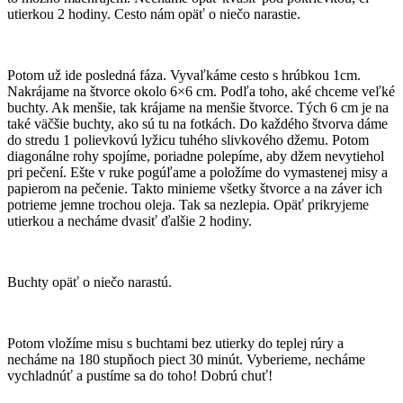
utierkou 2 hodiny. Cesto nám opäť o niečo narastie.
Potom už ide posledná fáza. Vyvaľkáme cesto s hrúbkou 1cm.
Nakrájame na štvorce okolo 6×6 cm. Podľa toho, aké chceme veľké
buchty. Ak menšie, tak krájame na menšie štvorce. Tých 6 cm je na
také väčšie buchty, ako sú tu na fotkách. Do každého štvorva dáme
do stredu 1 polievkovú lyžicu tuhého slivkového džemu. Potom
diagonálne rohy spojíme, poriadne polepíme, aby džem nevytiehol
pri pečení. Ešte v ruke pogúľame a položíme do vymastenej misy a
papierom na pečenie. Takto minieme všetky štvorce a na záver ich
potrieme jemne trochou oleja. Tak sa nezlepia. Opäť prikryjeme
utierkou a necháme dvasiť ďalšie 2 hodiny.
Buchty opäť o niečo narastú.
Potom vložíme misu s buchtami bez utierky do teplej rúry a
necháme na 180 stupňoch piect 30 minút. Vyberieme, necháme
vychladnúť a pustíme sa do toho! Dobrú chuť!