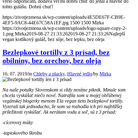
vrelo odporúčam, dodáva veľmi dobrú chuť do jedál a hlavne do
tohto gulášu. Dobrú chuť!
https://zivotjezmena.sk/wp-content/uploads/4E5DE67F-CB9E-
4EF5-9AC8-44E67C58A1EF.jpg
1500
1500
Mirka
https://zivotjezmena.sk/wp-content/uploads/logo-square-copy-2-
1.png
Mirka
2019-08-27 21:33:26
2019-08-27 21:33:26
Najlepší
vegan kotlíkový guláš, bez sóje, bez lepku, bez oleja
Bezlepkové tortilly z 3 prísad, bez
obilniny, bez orechov, bez oleja
16. 07. 2019
/
in
Chleby a placky
,
Hlavné jedlo
/
by
Mirka
Na naše potulky Slovenskom si vždy nosíme piknik. Minule som
chcela vyskúšať niečo nové. Natrafila som u mojej obľúbenej
vegánskej blogerky menom Ela vegan tieto bezlepkové tortilly.
Vyzerali tak jednoducho, že som sa rozhodla ich pri najbližšej
príležitosti vyskúšať. Ak nerátam vodu a soľ, sú z 3 prísad:
-cícerovej múky
-tapiokového škrobu