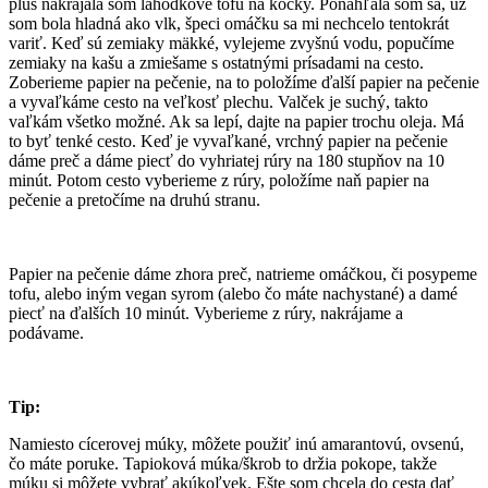
plus nakrájala som lahôdkové tofu na kocky. Ponáhľala som sa, už
som bola hladná ako vlk, špeci omáčku sa mi nechcelo tentokrát
variť. Keď sú zemiaky mäkké, vylejeme zvyšnú vodu, popučíme
zemiaky na kašu a zmiešame s ostatnými prísadami na cesto.
Zoberieme papier na pečenie, na to položíme ďalší papier na pečenie
a vyvaľkáme cesto na veľkosť plechu. Valček je suchý, takto
vaľkám všetko možné. Ak sa lepí, dajte na papier trochu oleja. Má
to byť tenké cesto. Keď je vyvaľkané, vrchný papier na pečenie
dáme preč a dáme piecť do vyhriatej rúry na 180 stupňov na 10
minút. Potom cesto vyberieme z rúry, položíme naň papier na
pečenie a pretočíme na druhú stranu.
Papier na pečenie dáme zhora preč, natrieme omáčkou, či posypeme
tofu, alebo iným vegan syrom (alebo čo máte nachystané) a damé
piecť na ďalších 10 minút. Vyberieme z rúry, nakrájame a
podávame.
Tip:
Namiesto cícerovej múky, môžete použiť inú amarantovú, ovsenú,
čo máte poruke. Tapioková múka/škrob to držia pokope, takže
múku si môžete vybrať akúkoľvek. Ešte som chcela do cesta dať