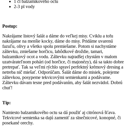
1 čl balzamikového octu
2-3 pl vody
Postup:
Nakrájame listový šalát a dáme do veľkej misy. Cviklu a tofu
nakrájame na menšie kocky, dáme do misy. Pridáme uvarenú
fazuľu, olivy a všetko spolu premiešame. Potom si nachystáme
zálievku, zmiešame horčicu, lahôdkové droždie, tamari,
balzamikový ocot a vodu. Zálievku najradšej chystám v malom
uzatvárateľnom pohári (od horčice, či majonézy), dá sa takto dobre
pretrepať. Tak sa veľmi rýchlo spraví perfektný krémový dresing a
netreba nič miešať. Odporúčam. Šalát dáme do misiek, polejeme
zálievkou, posypeme tekvicovými semienkami a podávame.
Zálievku dávam tesne pred podávaním, aby šalát nezvädol. Dobrú
chuť!
Tip:
Namiesto balzamikového octu sa dá použiť aj citrónová šťava.
Tekvicové semienka sa dajú zameniť za slnečnicové, konopné, či
posekané orechy.