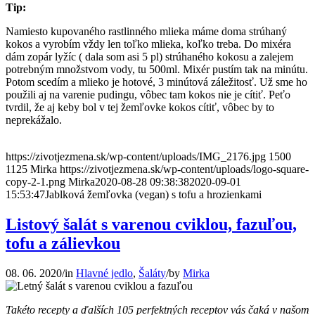
Tip:
Namiesto kupovaného rastlinného mlieka máme doma strúhaný
kokos a vyrobím vždy len toľko mlieka, koľko treba. Do mixéra
dám zopár lyžíc ( dala som asi 5 pl) strúhaného kokosu a zalejem
potrebným množstvom vody, tu 500ml. Mixér pustím tak na minútu.
Potom scedím a mlieko je hotové, 3 minútová záležitosť. Už sme ho
použili aj na varenie pudingu, vôbec tam kokos nie je cítiť. Peťo
tvrdil, že aj keby bol v tej žemľovke kokos cítiť, vôbec by to
neprekážalo.
https://zivotjezmena.sk/wp-content/uploads/IMG_2176.jpg
1500
1125
Mirka
https://zivotjezmena.sk/wp-content/uploads/logo-square-
copy-2-1.png
Mirka
2020-08-28 09:38:38
2020-09-01
15:53:47
Jablková žemľovka (vegan) s tofu a hrozienkami
Listový šalát s varenou cviklou, fazuľou,
tofu a zálievkou
08. 06. 2020
/
in
Hlavné jedlo
,
Šaláty
/
by
Mirka
Takéto recepty a ďalších 105 perfektných receptov vás čaká v našom