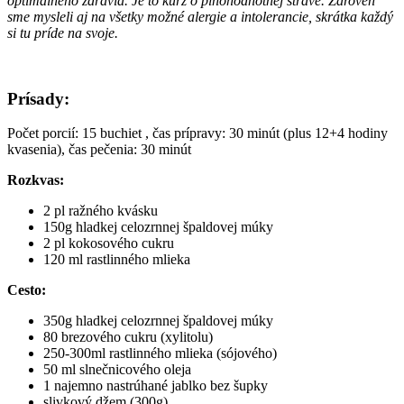
optimálneho zdravia. Je to kurz o plnohodnotnej strave. Zároveň
sme mysleli aj na všetky možné alergie a intolerancie, skrátka každý
si tu príde na svoje.
Prísady:
Počet porcií: 15 buchiet , čas prípravy: 30 minút (plus 12+4 hodiny
kvasenia), čas pečenia: 30 minút
Rozkvas:
2 pl ražného kvásku
150g hladkej celozrnnej špaldovej múky
2 pl kokosového cukru
120 ml rastlinného mlieka
Cesto:
350g hladkej celozrnnej špaldovej múky
80 brezového cukru (xylitolu)
250-300ml rastlinného mlieka (sójového)
50 ml slnečnicového oleja
1 najemno nastrúhané jablko bez šupky
slivkový džem (300g)