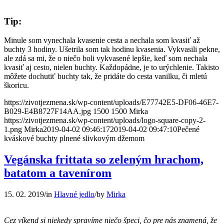
Tip:
Minule som vynechala kvasenie cesta a nechala som kvasiť až
buchty 3 hodiny. Ušetrila som tak hodinu kvasenia. Vykvasili pekne,
ale zdá sa mi, že o niečo boli vykvasené lepšie, keď som nechala
kvasiť aj cesto, nielen buchty. Každopádne, je to urýchlenie. Takisto
môžete dochutiť buchty tak, že pridáte do cesta vanilku, či mletú
škoricu.
https://zivotjezmena.sk/wp-content/uploads/E77742E5-DF06-46E7-
B029-E4B8727F14AA.jpg
1500
1500
Mirka
https://zivotjezmena.sk/wp-content/uploads/logo-square-copy-2-
1.png
Mirka
2019-04-02 09:46:17
2019-04-02 09:47:10
Pečené
kváskové buchty plnené slivkovým džemom
Vegánska frittata so zeleným hrachom,
batatom a tavenírom
15. 02. 2019
/
in
Hlavné jedlo
/
by
Mirka
Cez víkend si niekedy spravíme niečo špeci, čo pre nás znamená, že