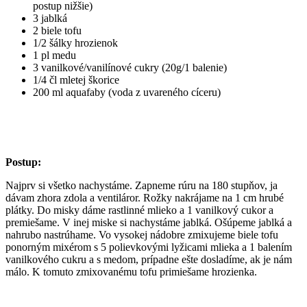
postup nižšie)
3 jablká
2 biele tofu
1/2 šálky hrozienok
1 pl medu
3 vanilkové/vanilínové cukry (20g/1 balenie)
1/4 čl mletej škorice
200 ml aquafaby (voda z uvareného cíceru)
Postup:
Najprv si všetko nachystáme. Zapneme rúru na 180 stupňov, ja
dávam zhora zdola a ventiláror. Rožky nakrájame na 1 cm hrubé
plátky. Do misky dáme rastlinné mlieko a 1 vanilkový cukor a
premiešame. V inej miske si nachystáme jablká. Ošúpeme jablká a
nahrubo nastrúhame. Vo vysokej nádobre zmixujeme biele tofu
ponorným mixérom s 5 polievkovými lyžicami mlieka a 1 balením
vanilkového cukru a s medom, prípadne ešte dosladíme, ak je nám
málo. K tomuto zmixovanému tofu primiešame hrozienka.