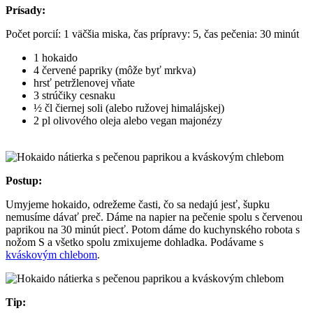
Prísady:
Počet porcií: 1 väčšia miska, čas prípravy: 5, čas pečenia: 30 minút
1 hokaido
4 červené papriky (môže byť mrkva)
hrsť petržlenovej vňate
3 strúčiky cesnaku
½ čl čiernej soli (alebo ružovej himalájskej)
2 pl olivového oleja alebo vegan majonézy
Postup:
Umyjeme hokaido, odrežeme časti, čo sa nedajú jesť, šupku
nemusíme dávať preč. Dáme na napier na pečenie spolu s červenou
paprikou na 30 minút piecť. Potom dáme do kuchynského robota s
nožom S a všetko spolu zmixujeme dohladka. Podávame s
kváskovým chlebom
.
Tip: