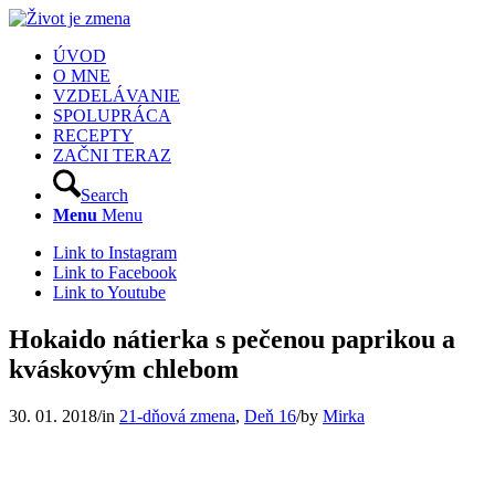
ÚVOD
O MNE
VZDELÁVANIE
SPOLUPRÁCA
RECEPTY
ZAČNI TERAZ
Search
Menu
Menu
Link to Instagram
Link to Facebook
Link to Youtube
Hokaido nátierka s pečenou paprikou a
kváskovým chlebom
30. 01. 2018
/
in
21-dňová zmena
,
Deň 16
/
by
Mirka