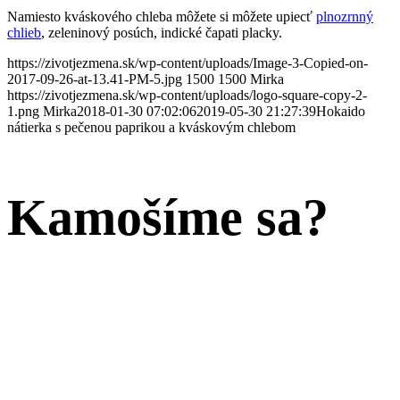
Namiesto kváskového chleba môžete si môžete upiecť
plnozrnný
chlieb
, zeleninový posúch, indické čapati placky.
https://zivotjezmena.sk/wp-content/uploads/Image-3-Copied-on-
2017-09-26-at-13.41-PM-5.jpg
1500
1500
Mirka
https://zivotjezmena.sk/wp-content/uploads/logo-square-copy-2-
1.png
Mirka
2018-01-30 07:02:06
2019-05-30 21:27:39
Hokaido
nátierka s pečenou paprikou a kváskovým chlebom
Kamošíme sa?