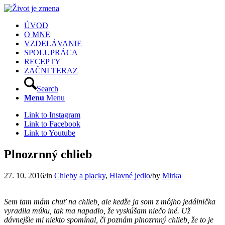
ÚVOD
O MNE
VZDELÁVANIE
SPOLUPRÁCA
RECEPTY
ZAČNI TERAZ
Search
Menu
Menu
Link to Instagram
Link to Facebook
Link to Youtube
Plnozrnný chlieb
27. 10. 2016
/
in
Chleby a placky
,
Hlavné jedlo
/
by
Mirka
Sem tam mám chuť na chlieb, ale kedže ja som z môjho jedálnička
vyradila múku, tak ma napadlo, že vyskúšam niečo iné. Už
dávnejšie mi niekto spomínal, či poznám plnozrnný chlieb, že to je