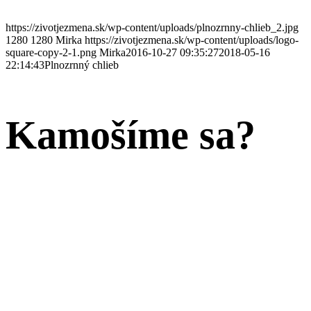
https://zivotjezmena.sk/wp-content/uploads/plnozrnny-chlieb_2.jpg
1280
1280
Mirka
https://zivotjezmena.sk/wp-content/uploads/logo-
square-copy-2-1.png
Mirka
2016-10-27 09:35:27
2018-05-16
22:14:43
Plnozrnný chlieb
Kamošíme sa?