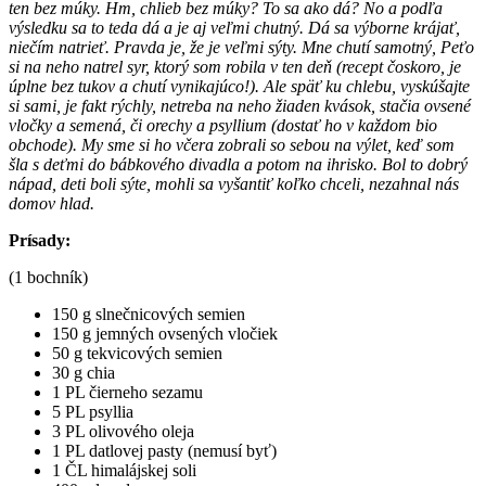
ten bez múky. Hm, chlieb bez múky? To sa ako dá? No a podľa
výsledku sa to teda dá a je aj veľmi chutný. Dá sa výborne krájať,
niečím natrieť. Pravda je, že je veľmi sýty. Mne chutí samotný, Peťo
si na neho natrel syr, ktorý som robila v ten deň (recept čoskoro, je
úplne bez tukov a chutí vynikajúco!). Ale späť ku chlebu, vyskúšajte
si sami, je fakt rýchly, netreba na neho žiaden kvások, stačia ovsené
vločky a semená, či orechy a psyllium (dostať ho v každom bio
obchode). My sme si ho včera zobrali so sebou na výlet, keď som
šla s deťmi do bábkového divadla a potom na ihrisko. Bol to dobrý
nápad, deti boli sýte, mohli sa vyšantiť koľko chceli, nezahnal nás
domov hlad.
Prísady:
(1 bochník)
150 g slnečnicových semien
150 g jemných ovsených vločiek
50 g tekvicových semien
30 g chia
1 PL čierneho sezamu
5 PL psyllia
3 PL olivového oleja
1 PL datlovej pasty (nemusí byť)
1 ČL himalájskej soli