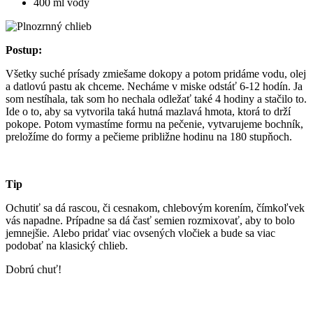
400 ml vody
Postup:
Všetky suché prísady zmiešame dokopy a potom pridáme vodu, olej
a datlovú pastu ak chceme. Necháme v miske odstáť 6-12 hodín. Ja
som nestíhala, tak som ho nechala odležať také 4 hodiny a stačilo to.
Ide o to, aby sa vytvorila taká hutná mazlavá hmota, ktorá to drží
pokope. Potom vymastíme formu na pečenie, vytvarujeme bochník,
preložíme do formy a pečieme približne hodinu na 180 stupňoch.
Tip
Ochutiť sa dá rascou, či cesnakom, chlebovým korením, čímkoľvek
vás napadne. Prípadne sa dá časť semien rozmixovať, aby to bolo
jemnejšie. Alebo pridať viac ovsených vločiek a bude sa viac
podobať na klasický chlieb.
Dobrú chuť!