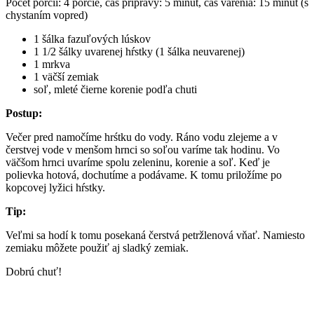
Počet porcií: 4 porcie, čas prípravy: 5 minút, čas varenia: 15 minút (s
chystaním vopred)
1 šálka fazuľových lúskov
1 1/2 šálky uvarenej hŕstky (1 šálka neuvarenej)
1 mrkva
1 väčší zemiak
soľ, mleté čierne korenie podľa chuti
Postup:
Večer pred namočíme hrśtku do vody. Ráno vodu zlejeme a v
čerstvej vode v menšom hrnci so soľou varíme tak hodinu. Vo
väčšom hrnci uvaríme spolu zeleninu, korenie a soľ. Keď je
polievka hotová, dochutíme a podávame. K tomu priložíme po
kopcovej lyžici hŕstky.
Tip:
Veľmi sa hodí k tomu posekaná čerstvá petržlenová vňať. Namiesto
zemiaku môžete použiť aj sladký zemiak.
Dobrú chuť!