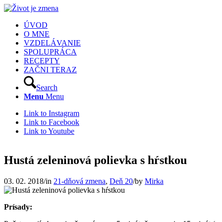
ÚVOD
O MNE
VZDELÁVANIE
SPOLUPRÁCA
RECEPTY
ZAČNI TERAZ
Search
Menu
Menu
Link to Instagram
Link to Facebook
Link to Youtube
Hustá zeleninová polievka s hŕstkou
03. 02. 2018
/
in
21-dňová zmena
,
Deň 20
/
by
Mirka
Prísady: