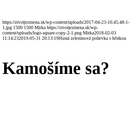
https://zivotjezmena.sk/wp-content/uploads/2017-04-23-10.45.48-1-
1.jpg
1500
1500
Mirka
https://zivotjezmena.sk/wp-
content/uploads/logo-square-copy-2-1.png
Mirka
2018-02-03
11:14:23
2019-05-31 20:13:19
Hustá zeleninová polievka s hŕstkou
Kamošíme sa?