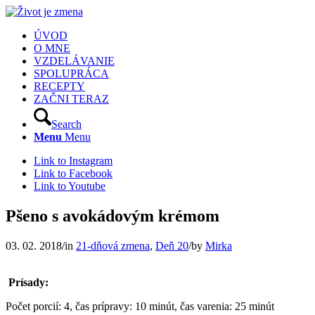
ÚVOD
O MNE
VZDELÁVANIE
SPOLUPRÁCA
RECEPTY
ZAČNI TERAZ
Search
Menu
Menu
Link to Instagram
Link to Facebook
Link to Youtube
Pšeno s avokádovým krémom
03. 02. 2018
/
in
21-dňová zmena
,
Deň 20
/
by
Mirka
Prísady:
Počet porcií: 4, čas prípravy: 10 minút, čas varenia: 25 minút