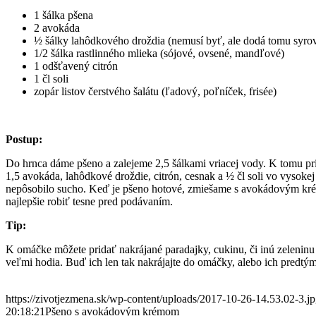
1 šálka pšena
2 avokáda
½ šálky lahôdkového droždia (nemusí byť, ale dodá tomu syro
1/2 šálka rastlinného mlieka (sójové, ovsené, mandľové)
1 odšťavený citrón
1 čl soli
zopár listov čerstvého šalátu (ľadový, poľníček, frisée)
Postup:
Do hrnca dáme pšeno a zalejeme 2,5 šálkami vriacej vody. K tomu p
1,5 avokáda, lahôdkové droždie, citrón, cesnak a ½ čl soli vo vysoke
nepôsobilo sucho. Keď je pšeno hotové, zmiešame s avokádovým kré
najlepšie robiť tesne pred podávaním.
Tip:
K omáčke môžete pridať nakrájané paradajky, cukinu, či inú zeleninu (
veľmi hodia. Buď ich len tak nakrájajte do omáčky, alebo ich predt
https://zivotjezmena.sk/wp-content/uploads/2017-10-26-14.53.02-3.j
20:18:21
Pšeno s avokádovým krémom