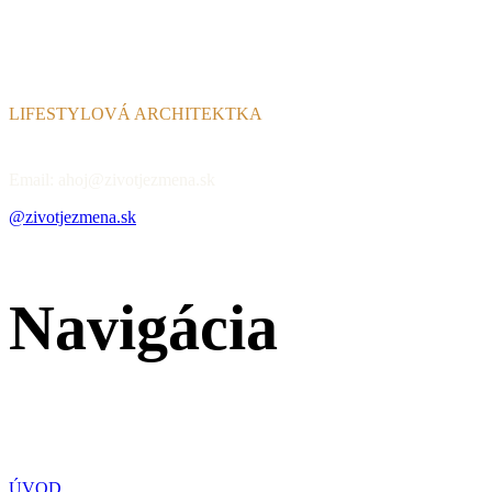
LIFESTYLOVÁ ARCHITEKTKA
Email: ahoj@zivotjezmena.sk
@zivotjezmena.sk
Navigácia
ÚVOD