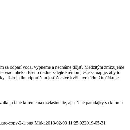
, kým sa odparí voda, vypneme a necháme dôjsť. Medzitým zmixujeme
 viac mlieka. Pšeno riadne zalejte krémom, ešte sa napije, aby to
. Toto jedlo odporúčam jesť čerstvé kvôli avokádu. Omáčku je
alku, či iné korenie na ozvláštnenie, aj sušené paradajky sa k tomu
quare-copy-2-1.png
Mirka
2018-02-03 11:25:02
2019-05-31