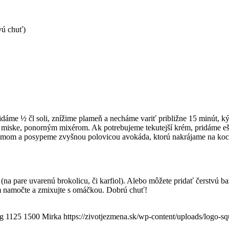
vú chuť)
ridáme ½ čl soli, znížime plameň a necháme variť približne 15 minút
j miske, ponorným mixérom. Ak potrebujeme tekutejší krém, pridáme ešte
mom a posypeme zvyšnou polovicou avokáda, ktorú nakrájame na kocky
na pare uvarenú brokolicu, či karfiol). Alebo môžete pridať čerstvú baz
ým namočte a zmixujte s omáčkou. Dobrú chuť!
pg
1125
1500
Mirka
https://zivotjezmena.sk/wp-content/uploads/logo-s