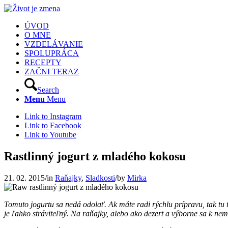
ÚVOD
O MNE
VZDELÁVANIE
SPOLUPRÁCA
RECEPTY
ZAČNI TERAZ
Search
Menu
Menu
Link to Instagram
Link to Facebook
Link to Youtube
Rastlinný jogurt z mladého kokosu
21. 02. 2015
/
in
Raňajky
,
Sladkosti
/
by
Mirka
Tomuto jogurtu sa nedá odolať. Ak máte radi rýchlu prípravu, tak tu
je ľahko stráviteľný. Na raňajky, alebo ako dezert a výborne sa k ne