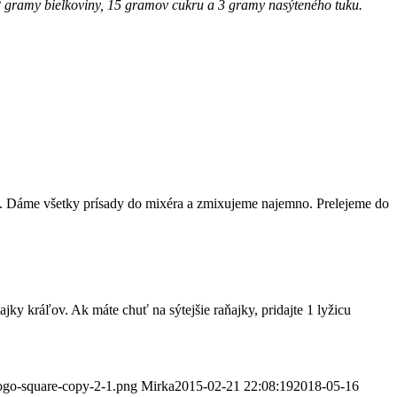
2 gramy bielkoviny, 15 gramov cukru a 3 gramy nasýteného tuku.
ť. Dáme všetky prísady do mixéra a zmixujeme najemno. Prelejeme do
ky kráľov. Ak máte chuť na sýtejšie raňajky, pridajte 1 lyžicu
logo-square-copy-2-1.png
Mirka
2015-02-21 22:08:19
2018-05-16