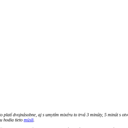
 to platí dvojnásobne, aj s umytím mixéru to trvá 3 minúty, 5 minút s
mu hodia tieto
müsli
.