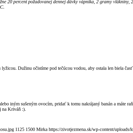
ižne 20 percent požadovanej dennej dávky vápnika, 2 gramy vlákniny, 
 C.
lyžicou. Dužinu očistíme pod tečúcou vodou, aby ostala len biela čas
alebo iným sušeným ovocím, pridať k tomu nakrájaný banán a máte raňaj
 na Kriváň :).
kosu.jpg
1125
1500
Mirka
https://zivotjezmena.sk/wp-content/uploads/