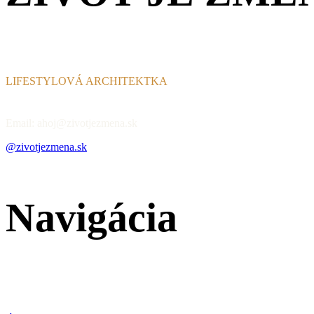
LIFESTYLOVÁ ARCHITEKTKA
Email: ahoj@zivotjezmena.sk
@zivotjezmena.sk
Navigácia