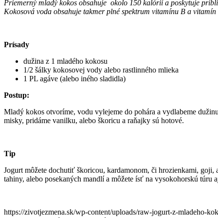
Priemerný mladý kokos obsahuje okolo 150 kalórií a poskytuje pribl
Kokosová voda obsahuje takmer plné spektrum vitamínu B a vitamín
Prísady
dužina z 1 mladého kokosu
1/2 šálky kokosovej vody alebo rastlinného mlieka
1 PL agáve (alebo iného sladidla)
Postup:
Mladý kokos otvoríme, vodu vylejeme do pohára a vydlabeme dužinu 
misky, pridáme vanilku, alebo škoricu a raňajky sú hotové.
Tip
Jogurt môžete dochutiť škoricou, kardamonom, či hrozienkami, goji, 
tahiny, alebo posekaných mandlí a môžete ísť na vysokohorskú túru aj
https://zivotjezmena.sk/wp-content/uploads/raw-jogurt-z-mladeho-ko