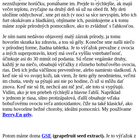
neznižujeme horúčku, pomáhame im. Prejde to rýchlejšie, ak majú
večer teplotu, zvyčajne na druhý deň sú už na obed fit. My deti
uložíme oddychovať, sme pri nich (v noci sa síce nevyspím, lebo ich
furt okukávam a hladkám), objímame ich, pusinkujeme a k tomu
máme zopár prírodných pomocníkov, ako to zvládnuť s ľahkosťou.
Je ním nami nedávno objavený malý zázrak prírody, ja tomu
hovorím skratka ku zdraviu, a tou sú gély. Konečne sme našli niečo
v prírodnej forme, žiadna tabletka. Je to výťažok prevažne z ovocia
a iných superpotravín, ktorý má oveľa vyššiu vstrebateľnosť,
účinkuje asi do 30 minút od podania. Sú rôzne vegánske druhy,
každý je na niečo, obsahujú výťažky z rôzneho bobuľového ovocia,
rias. Deti ich jedia väčšinou preventívne, alebo namiesto sladkostí. A
keď nie sú vo svojej koži, tak viem, že tieto gély neodmietnu, veľmi
im chutia, vtedy sa pýtajú ani nie po hodine, či už si môžu dať
znova. Keď nie sú fit, nechcú ani nič jesť, ale toto si vypýtajú.
Vidím, ako je ten priebeh rýchlejší a hlavne ľahší. Napríklad
v jednom je riasa, silno protizápalová, ďalší obsahuje vďaka
bobuľovému ovociu veľa antioxidantov, čiže na také klasické, ako
tomu hovoríme bežné choroby, ideálni pomocníci. My používame
Berry.En gély
.
Potom máme doma
GSE
(grapefruit seed extract).
Je to výťažok z