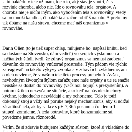
ja tú baktériu v tele už mám, ide o to, aký stav je vnútri, či sa
rozvinie choroba, alebo nie. Ide o rovnováhu tela, orgánov. A
choroba nie je ničím iným, ako vybočením tela z rovnováhy, vtedy
sa premnoží kandida, či baktéria a začne robiť šarapatu. A preto my
tak dbáme na našu stravu, chceme mať náš organizmus v
rovnováhe.
Darin Olien (to je tiež super chlap, milujeme ho, napísal knihu, keď
sa dostane na Slovensko, dám vedieť) vo svojich výskumoch a
načítaných štúdii tvrdí, že zdravý organizmus sa nemusí zaoberať
dávaním do rovnováhy vnútorné prostredie. Tým pádom vie rýchlo
zareagovať na takéto výkyvy zvonka a v zdraví ich zvládneme, ani
o nich nevieme, že v našom tele tieto procesy prebehnú. Avšak,
nevhodným životným štýlom zaťažujeme naše orgány a tie sa snažia
neustále sa dostať do rovnováhy (väčšinou bojujú s prekyslením). A
potom už tieto nezvyčajné situácie, ako keď na nás niekto chorý
kýchne, jednoducho nezvládajú a my ochorieme. Telo je totiž
dokonalý stroj a vždy má poruke nejaký mechanizmus, aby si udržal
zásaditosť tela, ak by sa krv s pH 7,365 posunula čo i len o 1
stupeň, zomrieme. A teda potraviny, ktoré konzumujeme sú,
povedzme jemne, rôznorodé.
Verím, že si zdravie budujeme každým sústom, ktoré si vkladáme do