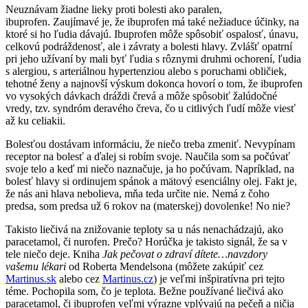
Neuznávam žiadne lieky proti bolesti ako paralen,
ibuprofen. Zaujímavé je, že ibuprofen má také nežiaduce účinky, na
ktoré si ho ľudia dávajú. Ibuprofen môže spôsobiť ospalosť, únavu,
celkovú podráždenosť, ale i závraty a bolesti hlavy. Zvlášť opatrní
pri jeho užívaní by mali byť ľudia s rôznymi druhmi ochorení, ľudia
s alergiou, s arteriálnou hypertenziou alebo s poruchami obličiek,
tehotné ženy a najnovší výskum dokonca hovorí o tom, že ibuprofen
vo vysokých dávkach dráždi črevá a môže spôsobiť žalúdočné
vredy, tzv. syndróm deravého čreva, čo u citlivých ľudí môže viesť
až ku celiakii.
Bolesťou dostávam informáciu, že niečo treba zmeniť. Nevypínam
receptor na bolesť a ďalej si robím svoje. Naučila som sa počúvať
svoje telo a keď mi niečo naznačuje, ja ho počúvam. Napríklad, na
bolesť hlavy si ordinujem spánok a mätový esenciálny olej. Fakt je,
že nás ani hlava nebolieva, mňa teda určite nie. Nemá z čoho
predsa, som predsa už 6 rokov na (materskej) dovolenke! No nie?
Takisto liečivá na znižovanie teploty sa u nás nenachádzajú, ako
paracetamol, či nurofen. Prečo? Horúčka je takisto signál, že sa v
tele niečo deje. Kniha
Jak pečovat o zdraví dítete…navzdory
vašemu lékari
od Roberta Mendelsona (môžete zakúpiť cez
Martinus.sk
alebo cez
Martinus.cz
) je veľmi inšpiratívna pri tejto
téme. Pochopila som, čo je teplota. Bežne používané liečivá ako
paracetamol, či ibuprofen veľmi výrazne vplývajú na pečeň a ničia