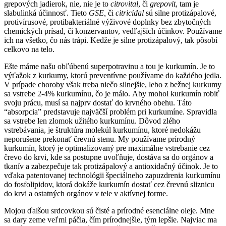
grepových jadierok, nie, nie je to
citrovital
, či
grepovit
, tam je
slabulinká účinnosť. Tieto
GSE,
či
citricidal
sú silne protizápalové,
protivírusové, protibakteriálné výživové doplnky bez zbytočných
chemických prísad, či konzervantov, vedľajších účinkov. Používame
ich na všetko, čo nás trápi. Kedže je silne protizápalový, tak pôsobí
celkovo na telo.
Ešte máme našu obľúbenú superpotravinu a tou je kurkumín. Je to
výťažok z kurkumy, ktorú preventívne používame do každého jedla.
V prípade choroby však treba niečo silnejšie, lebo z bežnej kurkumy
sa vstrebe 2-4% kurkumínu, čo je málo. Aby mohol kurkumín robiť
svoju prácu, musí sa najprv dostať do krvného obehu. Táto
“absorpcia” predstavuje najväčší problém pri kurkumíne. Spravidla
sa vstrebe len zlomok užitého kurkumínu. Dôvod zlého
vstrebávania, je štruktúra molekúl kurkumínu, ktoré nedokážu
neporušene prekonať črevnú stenu. My používame prírodný
kurkumín, ktorý je optimalizovaný pre maximálne vstrebanie cez
črevo do krvi, kde sa postupne uvoľňuje, dostáva sa do orgánov a
tkanív a zabezpečuje tak protizápalový a antioxidačný účinok. Je to
vďaka patentovanej technológii špeciálneho zapuzdrenia kurkumínu
do fosfolipidov, ktorá dokáže kurkumín dostať cez črevnú sliznicu
do krvi a ostatných orgánov v tele v aktívnej forme.
Mojou ďalšou srdcovkou sú čisté a prírodné esenciálne oleje. Mne
sa dary zeme veľmi páčia, čím prírodnejšie, tým lepšie. Najviac ma