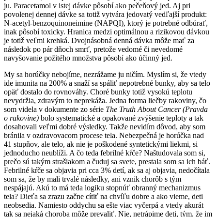
ju. Paracetamol v istej dávke pôsobí ako pečeňový jed. Aj pri
povolenej dennej dávke sa totiž vytvára jedovatý vedľajší produkt:
N-acetyl-benzoquinoneimine (NAPQI), ktorý je potrebné odbúrať,
inak pôsobí toxicky. Hranica medzi optimálnou a rizikovou dávkou
je totiž veľmi krehká. Dvojnásobná denná dávka môže mať za
následok po pár dňoch smrť, pretože vedomé či nevedomé
navyšovanie požitého množstva pôsobí ako účinný jed.
My sa horúčky nebojíme, nezrážame ju ničím. Myslím si, že vtedy
ide imunita na 200% a snaží sa spáliť nepotrebné bunky, aby sa telo
opäť dostalo do rovnováhy. Choré bunky totiž vysokú teplotu
nevydržia, zdravým to neprekáža. Jedna forma liečby rakoviny, čo
som videla v dokumente zo série
The Truth About Cancer (Pravda
o rakovine)
bolo systematické a opakované zvýšenie teploty a tak
dosahovali veľmi dobré výsledky. Takže nevidím dôvod, aby som
bránila v ozdravovacom procese tela. Nebezpečná je horúčka nad
41 stupňov, ale telo, ak nie je poškodené syntetickými liekmi, si
jednoducho neublíži. A čo teda febrilné kŕče? Naštudovala som si,
prečo sú takým strašiakom a čuduj sa svete, prestala som sa ich báť.
Febrilné kŕče sa objavia pri cca 3% detí, ak sa aj objavia, nedočítala
som sa, že by mali trvalé následky, ani vznik chorôb s tým
nespájajú. Akú to má teda logiku stopnúť obranný mechanizmus
tela? Dieťa sa zrazu začne cítiť na chvíľu dobre a ako vieme, deti
neobsedia. Namiesto oddychu sa ešte viac vyčerpá a vtedy akurát
tak sa nejaká choroba môže prevaliť. Nie, netrápime deti, tým, že im