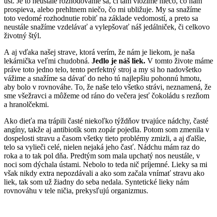
úst. Je to neustále rozhodovanie sa, či tam vložíme niečo, čo nám
prospieva, alebo prehltnem niečo, čo mi ubližuje. My sa snažíme
toto vedomé rozhodnutie robiť na základe vedomostí, a preto sa
neustále snažíme vzdelávať a vylepšovať náš jedálniček, či celkovo
životný štýl.
A aj vďaka našej strave, ktorá verím, že nám je liekom, je naša
lekárnička veľmi chudobná.
Jedlo je náš liek.
V tomto živote máme
práve toto jedno telo, tento perfektný stroj a my si ho nadovšetko
vážime a snažíme sa dávať do neho tú najlepšiu pohonnú hmotu,
aby bolo v rovnováhe. To, že naše telo všetko strávi, neznamená, že
sme všežravci a môžeme od ráno do večera jesť čokoládu s rezňom
a hranolčekmi.
Ako dieťa ma trápili časté niekoľko týždňov trvajúce nádchy, časté
angíny, takže aj antibiotík som zopár pojedla. Potom som zmenila v
dospelosti stravu a časom všetky tieto problémy zmizli, a aj ďalšie,
telo sa vylieči celé, nielen nejaká jeho časť. Nádchu mám raz do
roka a to tak pol dňa. Predtým som mala upchatý nos neustále, v
noci som dýchala ústami. Nebolo to teda nič príjemné. Lieky sa mi
však nikdy extra nepozdávali a ako som začala vnímať stravu ako
liek, tak som už žiadny do seba nedala. Syntetické lieky nám
rovnováhu v tele ničia, prekysľujú organizmus.