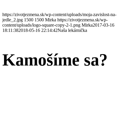
https://zivotjezmena.sk/wp-content/uploads/moja-zavislost-na-
jedle_2.jpg
1500
1500
Mirka
https://zivotjezmena.sk/wp-
content/uploads/logo-square-copy-2-1.png
Mirka
2017-03-16
18:11:38
2018-05-16 22:14:42
Naša lekárnička
Kamošíme sa?