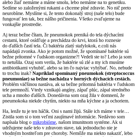
alebo žiaľ nemáme a máme smolu, lebo nemáme na to genetiku.
Sedíme so založenými rukami a chceme plné zdravie. No nič preto
neurobíme. Myslíme si, že tento dokonalý stroj (naše telo) bude
fungovať len tak, bez nášho pričinenia. Všetko zvaľujeme na
vonkajšie prostredie.
Aj teraz bežne čítam, že pneumokok preniká do tela dýchacími
cestami, ktoré osídľuje a prechádza do krvi, ktorá ho roznesie
do ďalších častí tela. Či baktéria zlatý stafylokok, e.coli nás
napádajú zvonka. Ako je potom možné, že spomínané baktérie sú
bežne prítomné v ľudskom organizme?! Vedeli ste to? Lebo ja som
to netušila. Ozaj som verila, že baktérie sú zlé a my ich musíme
antibiotikami vyhubiť, alebo sa im čo najviac vyhýbať. No, nebude
to trochu inak?
Napríklad spomínaný pneumokok (streptococcus
pneumoniae) sa bežne nachádza v horných dýchacích cestách.
Problém väčšinou nastáva, ak sa bežne prítomná baktéria v ľudskom
tele premnoží. Vtedy vznikajú angíny, zápaľ plúc, zápal stredného
ucha a mnoho ďalších. Donedávna som ozaj žila v domnení, že
pneumokoka niekde chytím, niekto na mňa kýchne a ja ochoriem.
Ha, lenže tu je ten háčik. Oni s nami žijú. Stále ich máme v tele…
Zistila som si o tom veľmi zaujímavé informácie. Nedávno som
napísala blog o
mikrobióme
, našom imunitnom systéme. Ak si
udržujeme naše telo v zdravom stave, tak jednoducho nie je
vhodným hostiteľom pre choroby. Nemôže ma niekto nakaziť, lebo