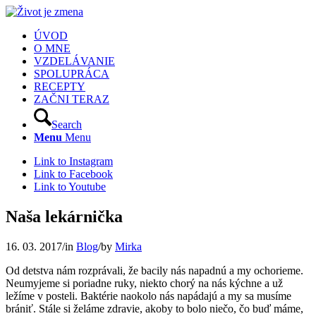
ÚVOD
O MNE
VZDELÁVANIE
SPOLUPRÁCA
RECEPTY
ZAČNI TERAZ
Search
Menu
Menu
Link to Instagram
Link to Facebook
Link to Youtube
Naša lekárnička
16. 03. 2017
/
in
Blog
/
by
Mirka
Od detstva nám rozprávali, že bacily nás napadnú a my ochorieme.
Neumyjeme si poriadne ruky, niekto chorý na nás kýchne a už
ležíme v posteli. Baktérie naokolo nás napádajú a my sa musíme
brániť. Stále si želáme zdravie, akoby to bolo niečo, čo buď máme,