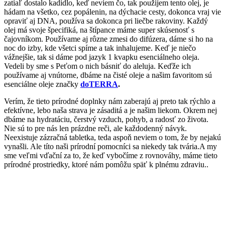
zatiaľ dostalo kadidlo, keď neviem čo, tak použijem tento olej, je
hádam na všetko, cez popálenin, na dýchacie cesty, dokonca vraj vie
opraviť aj DNA, používa sa dokonca pri liečbe rakoviny. Každý
olej má svoje špecifiká, na štípance máme super skúsenosť s
čajovníkom. Používame aj rôzne zmesi do difúzera, dáme si ho na
noc do izby, kde všetci spíme a tak inhalujeme. Keď je niečo
vážnejšie, tak si dáme pod jazyk 1 kvapku esenciálneho oleja.
Vedeli by sme s Peťom o nich básniť do aleluja. Keďže ich
používame aj vnútorne, dbáme na čisté oleje a našim favoritom sú
esenciálne oleje značky
doTERRA
.
Verím, že tieto prírodné doplnky nám zaberajú aj preto tak rýchlo a
efektívne, lebo naša strava je zásaditá a je našim liekom. Okrem nej
dbáme na hydratáciu, čerstvý vzduch, pohyb, a radosť zo života.
Nie sú to pre nás len prázdne reči, ale každodenný návyk.
Neexistuje zázračná tabletka, teda aspoň neviem o tom, že by nejakú
vynašli. Ale títo naši prírodní pomocníci sa niekedy tak tvária.A my
sme veľmi vďační za to, že keď vybočíme z rovnováhy, máme tieto
prírodné prostriedky, ktoré nám pomôžu späť k plnému zdraviu..